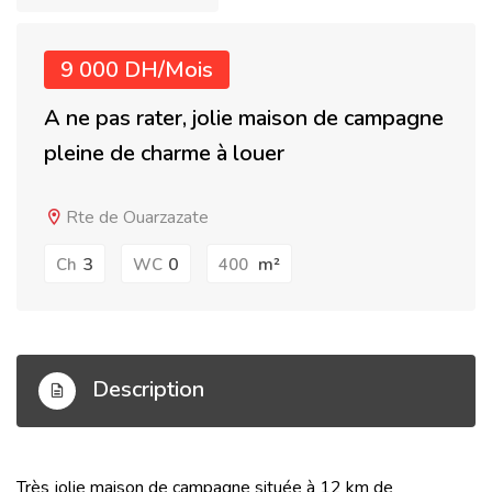
9 000 DH/Mois
A ne pas rater, jolie maison de campagne
pleine de charme à louer
Rte de Ouarzazate
3
0
m²
Ch
WC
400
Description
Très jolie maison de campagne située à 12 km de