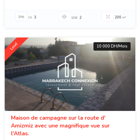
3
200
Ch
2
m²
SDB
Loué
10 000 DH/Mois
Maison de campagne sur la route d'
Amizmiz avec une magnifique vue sur
l'Atlas.