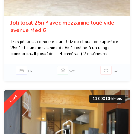
Joli local 25m² avec mezzanine loué vide
avenue Med 6
Tres joli local composé d’un Retz de chaussée superficie
25m² et d’une mezzanine de 6m² destiné à un usage
commercial. Il possède : - 4 caméras ( 2 extérieures ...
Ch
m²
WC
Loué
13 000 DH/Mois