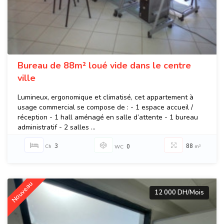
Bureau de 88m² loué vide dans le centre
ville
Lumineux, ergonomique et climatisé, cet appartement à
usage commercial se compose de : - 1 espace accueil /
réception - 1 hall aménagé en salle d’attente - 1 bureau
administratif - 2 salles ...
3
88
Ch
0
m²
WC
Nouveau
12 000 DH/Mois