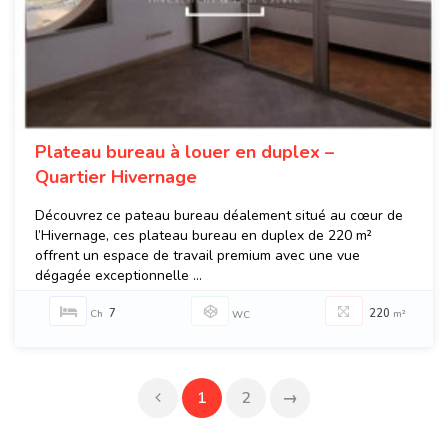
Plateau bureau à louer en duplex –
Quartier Hivernage
Découvrez ce pateau bureau déalement situé au cœur de
l’Hivernage, ces plateau bureau en duplex de 220 m²
offrent un espace de travail premium avec une vue
dégagée exceptionnelle ...
7
220
Ch
m²
WC
1
2
→