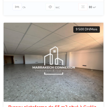
80
Ch
m²
WC
9 500 DH/Mois