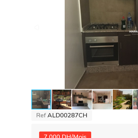
Ref
ALD00287CH
7 000 DH/Mois