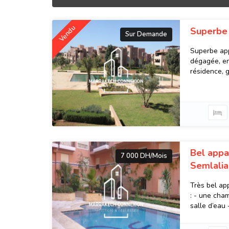
Vendu
Superbe 
Sur Demande
Superbe app
dégagée, en
résidence, g
Bel appa
7 000 DH/Mois
Semlalia
Très bel ap
: - une cha
salle d’eau -