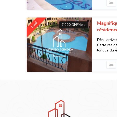
Magnifiq
Loué
7 000 DH/Mois
résidenc
Dès l'arrivé
Cette résid
longue durée