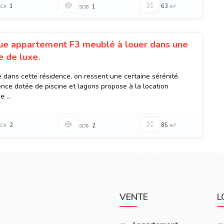
1
63
Ch
1
m²
SDB
ue appartement F3 meublé à louer dans une
e de luxe.
e dans cette résidence, on ressent une certaine sérénité.
ence dotée de piscine et lagons propose à la location
 ...
2
85
Ch
2
m²
SDB
VENTE
L