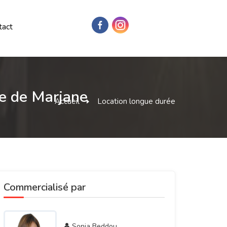
tact
he de Marjane
Accueil
Location longue durée
Commercialisé par
Sonia Beddou